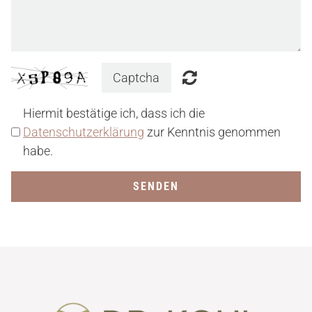
VOLLNARKOSE
16:00
17:00
18:00
WURZELBEHANDLUNG
19:00
20:00
KOSTEN
21:00
Hiermit bestätige ich, dass ich die
22:00
Datenschutzerklärung
zur Kenntnis genommen
23:00
habe.
BLOG
SENDEN
KONTAKT/ANFAHRT