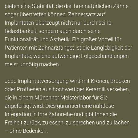
bieten eine Stabilität, die die Ihrer natürlichen Zähne
ANGSTPATIENTEN
sogar übertreffen können. Zahnersatz auf
Implantaten überzeugt nicht nur durch seine
ANGSTPATIENTEN-TEST
Belastbarkeit, sondern auch durch seine
Funktionalität und Ästhetik. Ein großer Vorteil für
Patienten mit Zahnarztangst ist die Langlebigkeit der
VERSORGUNGEN
Implantate, welche aufwendige Folgebehandlungen
meist unnötig machen.
KERAMIK-ZAHNERSATZ
Jede Implantatversorgung wird mit Kronen, Brücken
oder Prothesen aus hochwertiger Keramik versehen,
ZAHNIMPLANTATE
die in einem Münchner Meisterlabor für Sie
angefertigt wird. Dies garantiert eine nahtlose
Integration in Ihre Zahnreihe und gibt Ihnen die
VOLLNARKOSE
Freiheit zurück, zu essen, zu sprechen und zu lachen
– ohne Bedenken.
WURZELBEHANDLUNG