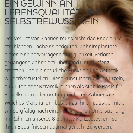
EIN GEWINN AN
LEBENSQUALITÄT UND
SELBSTBEWUSSTSEIN
Der Verlust von Zähnen muss nicht das Ende eines
strahlenden Lächelns bedeuten. Zahnimplantate
bieten eine hervorragende Möglichkeit, verloren
gegangene Zähne am Ober- und Unterkiefer zu
ersetzen und die natürliche Funktion und Ästhetik
wiederherzustellen. Diese künstlichen Zahnwurzeln,
aus Titan oder Keramik, dienen als stabile Basis für
Einzelkronen oder umfangreicheren Zahnersatz.
Welches Material am besten zu Ihnen passt, ermitteln
wir sorgfältig nach einer individuellen Untersuchung
im Rahmen unseres 3-Schritte-Konzeptes, um so
Ihren Bedürfnissen optimal gerecht zu werden.