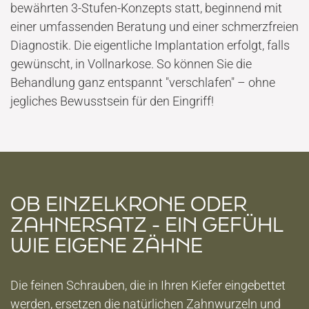
bewährten 3-Stufen-Konzepts statt, beginnend mit
einer umfassenden Beratung und einer schmerzfreien
Diagnostik. Die eigentliche Implantation erfolgt, falls
gewünscht, in Vollnarkose. So können Sie die
Behandlung ganz entspannt "verschlafen" – ohne
jegliches Bewusstsein für den Eingriff!
START
OB EINZELKRONE ODER
ZAHNERSATZ - EIN GEFÜHL
WIE EIGENE ZÄHNE
PRAXIS
DR. MAXIMILIAN KOHL
Die feinen Schrauben, die in Ihren Kiefer eingebettet
werden, ersetzen die natürlichen Zahnwurzeln und