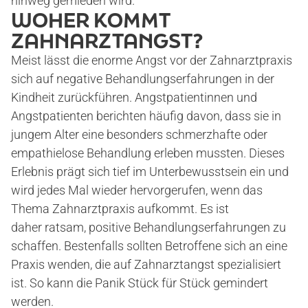
hinweg gemieden wird.
START
WOHER KOMMT
ZAHNARZTANGST?
Meist lässt die enorme Angst vor der Zahnarztpraxis
PRAXIS
sich auf negative Behandlungserfahrungen in der
Kindheit zurückführen. Angstpatientinnen und
DR. MAXIMILIAN KOHL
Angstpatienten berichten häufig davon, dass sie in
jungem Alter eine besonders schmerzhafte oder
empathielose Behandlung erleben mussten. Dieses
ANGSTPATIENTEN
Erlebnis prägt sich tief im Unterbewusstsein ein und
wird jedes Mal wieder hervorgerufen, wenn das
ANGSTPATIENTEN-TEST
Thema Zahnarztpraxis aufkommt. Es ist
daher ratsam, positive Behandlungserfahrungen zu
schaffen. Bestenfalls sollten Betroffene sich an eine
VERSORGUNGEN
Praxis wenden, die auf Zahnarztangst spezialisiert
ist. So kann die Panik Stück für Stück gemindert
werden.
KERAMIK-ZAHNERSATZ