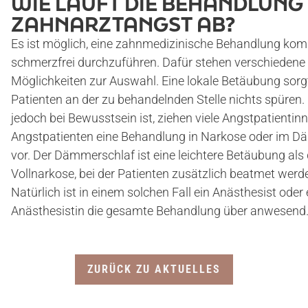
WIE LÄUFT DIE BEHANDLUNG 
ANGSTPATIENTEN
ZAHNARZTANGST AB?
Es ist möglich, eine zahnmedizinische Behandlung kom
ANGSTPATIENTEN-TEST
schmerzfrei durchzuführen. Dafür stehen verschiedene
Möglichkeiten zur Auswahl. Eine lokale Betäubung sorgt
Patienten an der zu behandelnden Stelle nichts spüren.
VERSORGUNGEN
jedoch bei Bewusstsein ist, ziehen viele Angstpatientin
Angstpatienten eine Behandlung in Narkose oder im 
vor. Der Dämmerschlaf ist eine leichtere Betäubung als 
KERAMIK-ZAHNERSATZ
Vollnarkose, bei der Patienten zusätzlich beatmet wer
Natürlich ist in einem solchen Fall ein Anästhesist oder 
ZAHNIMPLANTATE
Anästhesistin die gesamte Behandlung über anwesend
VOLLNARKOSE
ZURÜCK ZU AKTUELLES
WURZELBEHANDLUNG