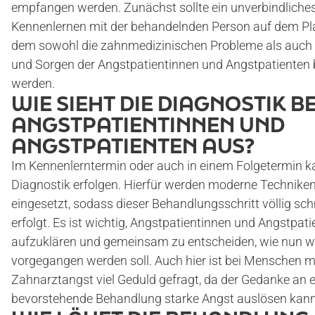
empfangen werden. Zunächst sollte ein unverbindliche
Kennenlernen mit der behandelnden Person auf dem Pla
dem sowohl die zahnmedizinischen Probleme als auch 
und Sorgen der Angstpatientinnen und Angstpatienten
werden.
WIE SIEHT DIE DIAGNOSTIK BE
ANGSTPATIENTINNEN UND
ANGSTPATIENTEN AUS?
Im Kennenlerntermin oder auch in einem Folgetermin k
START
Diagnostik erfolgen. Hierfür werden moderne Technike
eingesetzt, sodass dieser Behandlungsschritt völlig sc
erfolgt. Es ist wichtig, Angstpatientinnen und Angstpat
PRAXIS
aufzuklären und gemeinsam zu entscheiden, wie nun w
vorgegangen werden soll. Auch hier ist bei Menschen m
DR. MAXIMILIAN KOHL
Zahnarztangst viel Geduld gefragt, da der Gedanke an e
bevorstehende Behandlung starke Angst auslösen kann