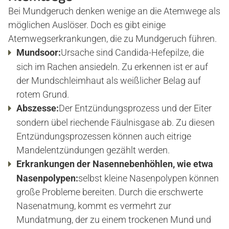
Bei Mundgeruch denken wenige an die Atemwege als
möglichen Auslöser. Doch es gibt einige
PRAXIS
Atemwegserkrankungen, die zu Mundgeruch führen.
Mundsoor:
Ursache sind Candida-Hefepilze, die
DR. MAXIMILIAN KOHL
sich im Rachen ansiedeln. Zu erkennen ist er auf
der Mundschleimhaut als weißlicher Belag auf
rotem Grund.
ANGSTPATIENTEN
Abszesse:
Der Entzündungsprozess und der Eiter
sondern übel riechende Fäulnisgase ab. Zu diesen
ANGSTPATIENTEN-TEST
Entzündungsprozessen können auch eitrige
Mandelentzündungen gezählt werden.
Erkrankungen der Nasennebenhöhlen, wie etwa
VERSORGUNGEN
Nasenpolypen:
selbst kleine Nasenpolypen können
große Probleme bereiten. Durch die erschwerte
Nasenatmung, kommt es vermehrt zur
KERAMIK-ZAHNERSATZ
Mundatmung, der zu einem trockenen Mund und