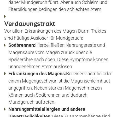
daher Mundgeruch führt. Aber auch Schleim und
ZAHNIMPLANTATE
Eiterbildungen bedingen den schlechten Atem.
VOLLNARKOSE
Verdauungstrakt
Vor allem Erkrankungen des Magen-Darm-Traktes
WURZELBEHANDLUNG
sind häufige Auslöser für Mundgeruch:
Sodbrennen:
Hierbei fließen Nahrungsreste und
Magensäure vom Magen zurück über die
KOSTEN
Speiseröhre nach oben. Diese Symptome können
unangenehmen Atem auslösen.
Erkrankungen des Magens:
Bei einer Gastritis oder
BLOG
einem Magengeschwür ist die Magenschleimhaut
angegriffen. Neben starken Magenschmerzen
können auch Sodbrennen und dadurch
KONTAKT/ANFAHRT
Mundgeruch auftreten.
Nahrungsmittelallergien und andere
Unverträglichkeiten:
Diese Zusammenhänge sind