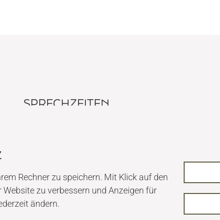
SPRECHZEITEN
Montag
09.00-13.00
14.00-18.00
Dienstag
09.00-13.00
14.00-18.00
z
Mittwoch
09.00-14.00
Donnerstag
09.00-13.00
14.00-18.00
rem Rechner zu speichern. Mit Klick auf den
Freitag
09.00-13.00
r Website zu verbessern und Anzeigen für
ederzeit ändern.