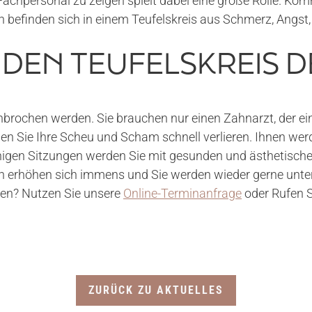
achpersonal zu zeigen spielt dabei eine große Rolle. K
en befinden sich in einem Teufelskreis aus Schmerz, Angs
DEN TEUFELSKREIS D
hbrochen werden. Sie brauchen nur einen Zahnarzt, der ei
n Sie Ihre Scheu und Scham schnell verlieren. Ihnen we
nigen Sitzungen werden Sie mit gesunden und ästhetisch
 erhöhen sich immens und Sie werden wieder gerne unter 
nen? Nutzen Sie unsere
Online-Terminanfrage
oder Rufen S
ZURÜCK ZU AKTUELLES