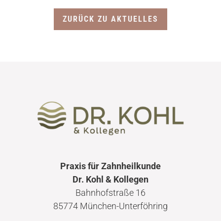
ZURÜCK ZU AKTUELLES
PRAXIS
DR. MAXIMILIAN KOHL
ANGSTPATIENTEN
ANGSTPATIENTEN-TEST
VERSORGUNGEN
Praxis für Zahnheilkunde
Dr. Kohl & Kollegen
Bahnhofstraße 16
KERAMIK-ZAHNERSATZ
85774 München-Unterföhring