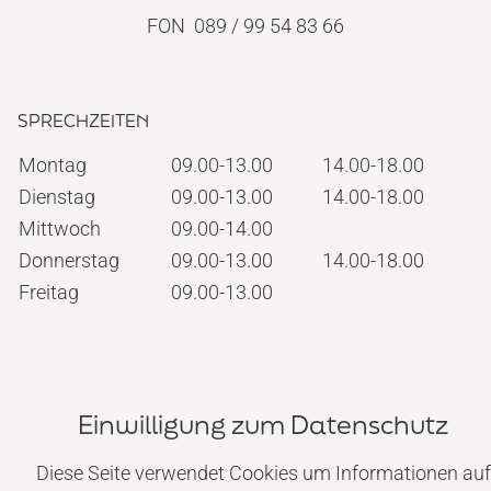
ZAHNIMPLANTATE
FON 089 / 99 54 83 66
VOLLNARKOSE
SPRECHZEITEN
WURZELBEHANDLUNG
Montag
09.00-13.00
14.00-18.00
Dienstag
09.00-13.00
14.00-18.00
KOSTEN
Mittwoch
09.00-14.00
Donnerstag
09.00-13.00
14.00-18.00
Freitag
09.00-13.00
BLOG
NAVIGATION
KONTAKT/ANFAHRT
Einwilligung zum Datenschutz
Home
Praxis
Diese Seite verwendet Cookies um Informationen auf
Angstpatienten