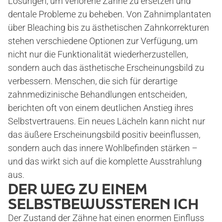
Lösungen, um verlorene Zähne zu ersetzen und
dentale Probleme zu beheben. Von Zahnimplantaten
über Bleaching bis zu ästhetischen Zahnkorrekturen
VERSORGUNGEN
stehen verschiedene Optionen zur Verfügung, um
nicht nur die Funktionalität wiederherzustellen,
sondern auch das ästhetische Erscheinungsbild zu
KERAMIK-ZAHNERSATZ
verbessern. Menschen, die sich für derartige
zahnmedizinische Behandlungen entscheiden,
ZAHNIMPLANTATE
berichten oft von einem deutlichen Anstieg ihres
Selbstvertrauens. Ein neues Lächeln kann nicht nur
VOLLNARKOSE
das äußere Erscheinungsbild positiv beeinflussen,
sondern auch das innere Wohlbefinden stärken –
WURZELBEHANDLUNG
und das wirkt sich auf die komplette Ausstrahlung
aus.
DER WEG ZU EINEM
KOSTEN
SELBSTBEWUSSTEREN ICH
Der Zustand der Zähne hat einen enormen Einfluss